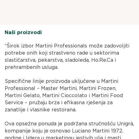
Naši proizvodi
“Širok izbor Martini Professionals može zadovoljiti
potrebe onih koji strastveno rade u sektorima
slastičarstva, pekarstva, sladoleda, Ho.Re.Ca i
prehrambenih usluga.
Specifične linije proizvoda uključene u Martini
Professional – Master Martini, Martini Frozen,
Martini Gelato, Martini Cioccolato i Martini Food
Service – pružaju brza i efikasna rješenja za
zanatlije i vlasnike restorana.
Ova opsežna ponuda je podržana stručnošću Unigrà,
kompanije koju je osnovao Luciano Martini 1972.
godine i lidera u marketingu jestivih ulja i masti,