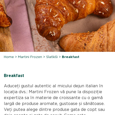
Home
>
Martini Frozen
>
Slatkiši
>
Breakfast
Breakfast
Aduceți gustul autentic al micului dejun italian în
locația dvs.: Martini Frozen vă pune la dispoziție
expertiza sa în materie de croissante cu o gamă
largă de produse aromate, gustoase și sănătoase.
Veți putea alege dintre produse gata de copt sau