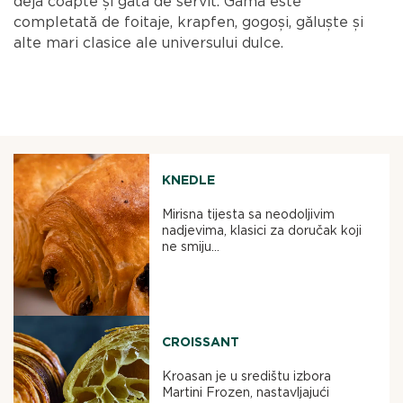
deja coapte și gata de servit. Gama este
completată de foitaje, krapfen, gogoși, găluște și
alte mari clasice ale universului dulce.
KNEDLE
Mirisna tijesta sa neodoljivim
nadjevima, klasici za doručak koji
ne smiju...
CROISSANT
Kroasan je u središtu izbora
Martini Frozen, nastavljajući