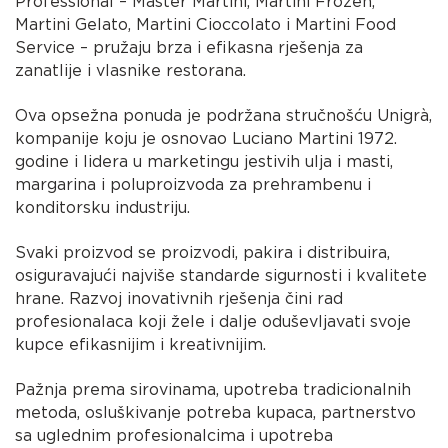
Professional – Master Martini, Martini Frozen,
Martini Gelato, Martini Cioccolato i Martini Food
Service – pružaju brza i efikasna rješenja za
zanatlije i vlasnike restorana.
Ova opsežna ponuda je podržana stručnošću Unigrà,
kompanije koju je osnovao Luciano Martini 1972.
godine i lidera u marketingu jestivih ulja i masti,
margarina i poluproizvoda za prehrambenu i
konditorsku industriju.
Svaki proizvod se proizvodi, pakira i distribuira,
osiguravajući najviše standarde sigurnosti i kvalitete
hrane. Razvoj inovativnih rješenja čini rad
profesionalaca koji žele i dalje oduševljavati svoje
kupce efikasnijim i kreativnijim.
Pažnja prema sirovinama, upotreba tradicionalnih
metoda, osluškivanje potreba kupaca, partnerstvo
sa uglednim profesionalcima i upotreba