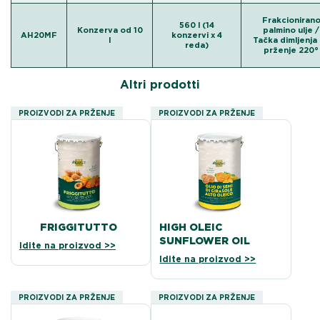
Frakcioniran
560 l (14
Konzerva od 10
palmino ulje /
AH20MF
konzervi x 4
l
Tačka dimljenja
reda)
prženje 220°
Altri prodotti
PROIZVODI ZA PRŽENJE
PROIZVODI ZA PRŽENJE
FRIGGITUTTO
HIGH OLEIC
SUNFLOWER OIL
Idite na proizvod >>
Idite na proizvod >>
PROIZVODI ZA PRŽENJE
PROIZVODI ZA PRŽENJE