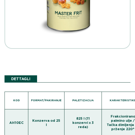
DETTAGLI
KOD
FORMAT/PAKIRANJE
PALETIZACIJA
KARAKTERISTIK
Frakcioniran
825 l (11
Konzerva od 25
palmino ulje /
AH10EC
konzervi x 3
l
Tačka dimljenja
reda)
prženje 220°