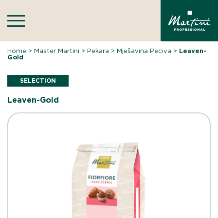
Skip
to
content
Home
>
Master Martini
>
Pekara
>
Mješavina Peciva
>
Leaven-
Gold
SELECTION
Leaven-Gold