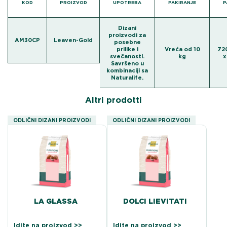
KOD
PROIZVOD
UPOTREBA
PAKIRANJE
P
Dizani
proizvodi za
AM30CP
Leaven-Gold
posebne
prilike i
Vreća od 10
720
svečanosti.
kg
x
Savršeno u
kombinaciji sa
Naturalife.
Altri prodotti
ODLIČNI DIZANI PROIZVODI
ODLIČNI DIZANI PROIZVODI
LA GLASSA
DOLCI LIEVITATI
Idite na proizvod >>
Idite na proizvod >>