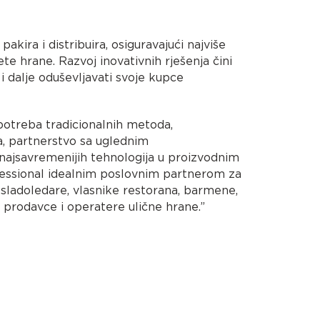
pakira i distribuira, osiguravajući najviše
ete hrane. Razvoj inovativnih rješenja čini
 i dalje oduševljavati svoje kupce
potreba tradicionalnih metoda,
a, partnerstvo sa uglednim
najsavremenijih tehnologija u proizvodnim
fessional idealnim poslovnim partnerom za
 sladoledare, vlasnike restorana, barmene,
ne prodavce i operatere ulične hrane.”