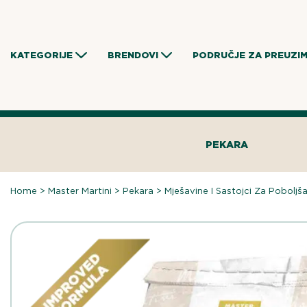
Skip
to
content
KATEGORIJE
BRENDOVI
PODRUČJE ZA PREUZI
PEKARA
Home
>
Master Martini
>
Pekara
>
Mješavine I Sastojci Za Poboljš