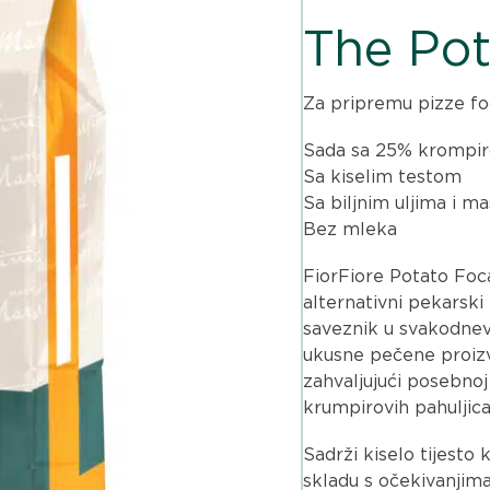
The Pot
Za pripremu pizze foc
Sada sa 25% krompirov
Sa kiselim testom
Sa biljnim uljima i m
Bez mleka
FiorFiore Potato Foca
alternativni pekarski
saveznik u svakodnev
ukusne pečene proizv
zahvaljujući posebnoj
krumpirovih pahuljica
Sadrži kiselo tijesto
skladu s očekivanjima