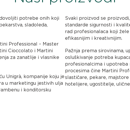
ovoljiti potrebe onih koji
Svaki proizvod se proizvodi, 
pekarstva, sladoleda,
standarde sigurnosti i kvalit
rad profesionalaca koji žele
efikasnijim i kreativnijim.
tini Professional – Master
tini Cioccolato i Martini
Pažnja prema sirovinama, u
nja za zanatlije i vlasnike
osluškivanje potreba kupac
profesionalcima i upotreba 
procesima čine Martini Pro
u Unigrà, kompanije koju je
slastičare, pekare, majstore
ra u marketingu jestivih ulja
hotelijere, ugostitelje, ulič
hrambenu i konditorsku