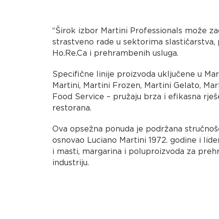
“Širok izbor Martini Professionals može zad
strastveno rade u sektorima slastičarstva, 
Ho.Re.Ca i prehrambenih usluga.
Specifične linije proizvoda uključene u Mar
Martini, Martini Frozen, Martini Gelato, Mar
Food Service – pružaju brza i efikasna rješe
restorana.
Ova opsežna ponuda je podržana stručnošć
osnovao Luciano Martini 1972. godine i lide
i masti, margarina i poluproizvoda za pre
industriju.