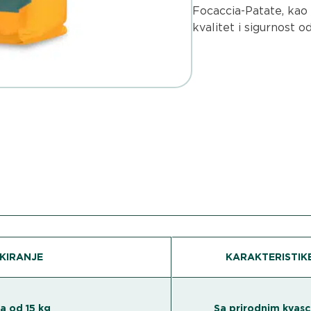
Focaccia-Patate, kao 
kvalitet i sigurnost o
KIRANJE
KARAKTERISTIK
a od 15 kg
Sa prirodnim kvas