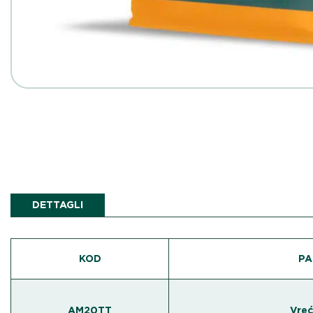
DETTAGLI
KOD
PA
AM20TT
Vreć