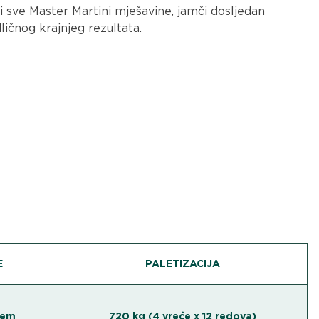
i sve Master Martini mješavine, jamči dosljedan
dličnog krajnjeg rezultata.
E
PALETIZACIJA
cem
720 kg (4 vreće x 12 redova)