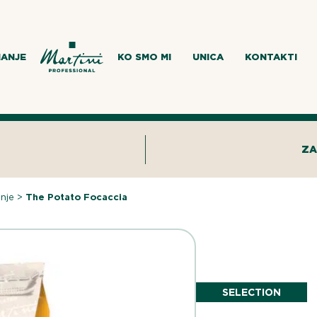
MANJE
KO SMO MI
UNICA
KONTAKTI
ZA
anje
>
The Potato Focaccia
SELECTION