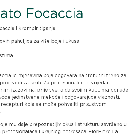
ato Focaccia
accia i krompir tiganja
ih pahuljica za više boje i ukusa
astima
ccia je mješavina koja odgovara na trenutni trend za
 proizvodi za kruh. Za profesionalce je vrijedan
nim izazovima, prije svega da svojim kupcima ponude
ode jedinstvene mekoće i odgovarajuće vlažnosti,
 recepturi koja se može pohvaliti prisustvom
.
 koje mu daje prepoznatljiv okus i strukturu savršeno u
 profesionalaca i krajnjeg potrošača. FiorFiore La