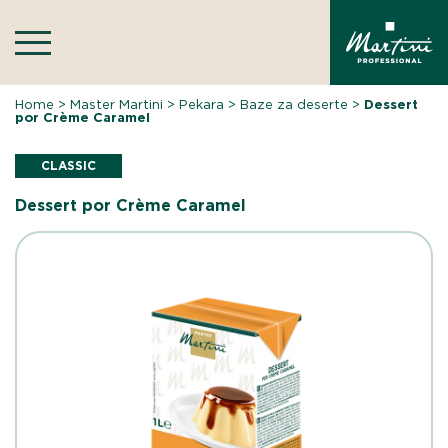
Skip
to
content
Home
>
Master Martini
>
Pekara
>
Baze za deserte
>
Dessert
por Crème Caramel
CLASSIC
Dessert por Crème Caramel