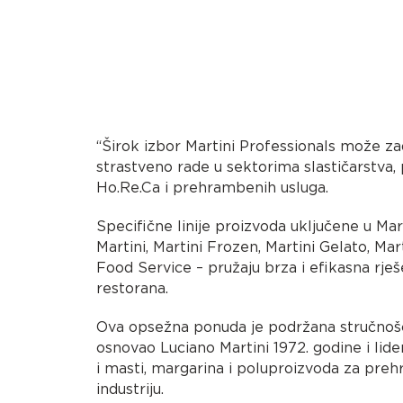
“Širok izbor Martini Professionals može zad
strastveno rade u sektorima slastičarstva, 
Ho.Re.Ca i prehrambenih usluga.
Specifične linije proizvoda uključene u Mar
Martini, Martini Frozen, Martini Gelato, Mar
Food Service – pružaju brza i efikasna rješe
restorana.
Ova opsežna ponuda je podržana stručnošć
osnovao Luciano Martini 1972. godine i lide
i masti, margarina i poluproizvoda za pre
industriju.