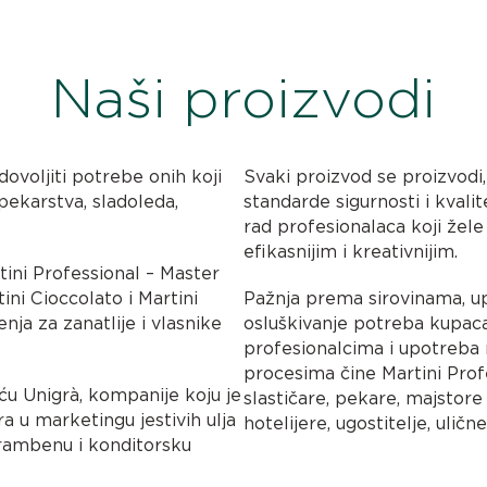
Naši proizvodi
ovoljiti potrebe onih koji
Svaki proizvod se proizvodi, 
pekarstva, sladoleda,
standarde sigurnosti i kvalit
rad profesionalaca koji žele
efikasnijim i kreativnijim.
tini Professional – Master
tini Cioccolato i Martini
Pažnja prema sirovinama, u
nja za zanatlije i vlasnike
osluškivanje potreba kupac
profesionalcima i upotreba 
procesima čine Martini Pro
u Unigrà, kompanije koju je
slastičare, pekare, majstore
ra u marketingu jestivih ulja
hotelijere, ugostitelje, ulič
hrambenu i konditorsku