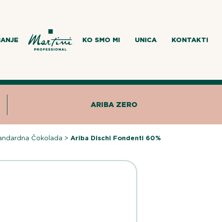
MANJE
KO SMO MI
UNICA
KONTAKTI
ARIBA ZERO
andardna Čokolada
>
Ariba Dischi Fondenti 60%