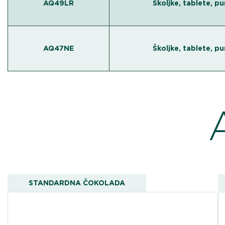
AQ49LR
Školjke, tablete, p
AQ47NE
Školjke, tablete, p
STANDARDNA ČOKOLADA