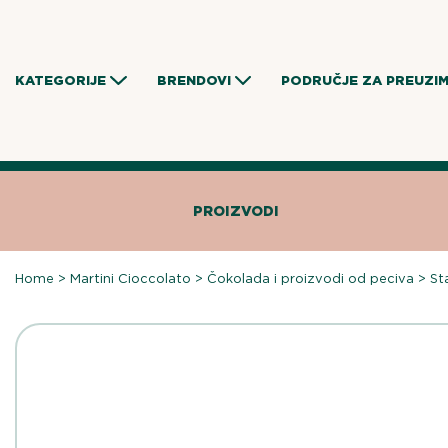
Skip
to
content
KATEGORIJE
BRENDOVI
PODRUČJE ZA PREUZI
PROIZVODI
Home
>
Martini Cioccolato
>
Čokolada i proizvodi od peciva
>
St