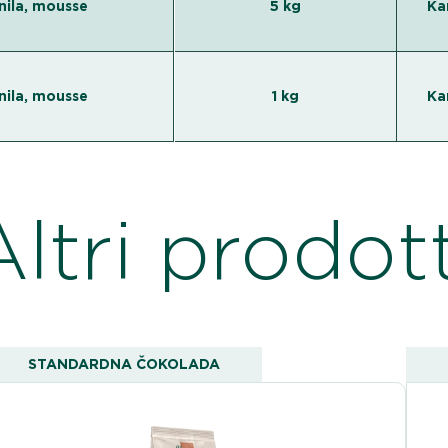
unila, mousse
5 kg
Ka
unila, mousse
1 kg
Ka
Altri prodott
STANDARDNA ČOKOLADA