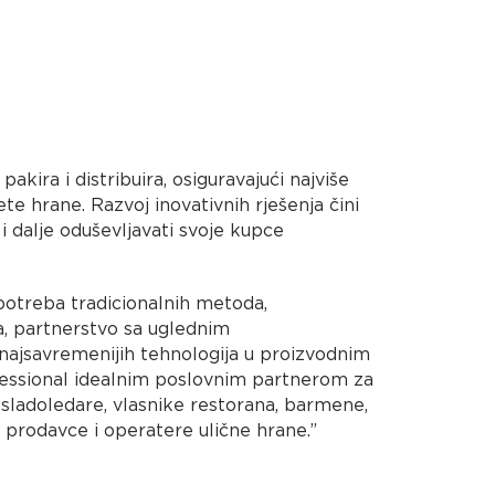
pakira i distribuira, osiguravajući najviše
ete hrane. Razvoj inovativnih rješenja čini
 i dalje oduševljavati svoje kupce
potreba tradicionalnih metoda,
a, partnerstvo sa uglednim
najsavremenijih tehnologija u proizvodnim
fessional idealnim poslovnim partnerom za
 sladoledare, vlasnike restorana, barmene,
ne prodavce i operatere ulične hrane.”