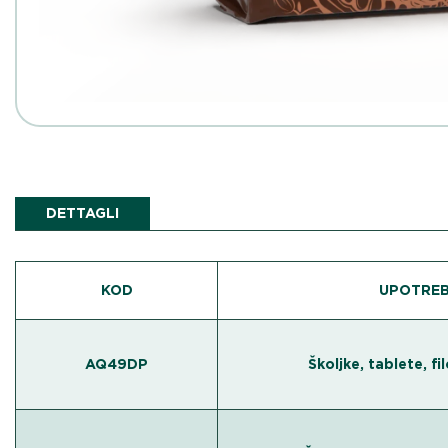
DETTAGLI
KOD
UPOTRE
AQ49DP
Školjke, tablete, fi