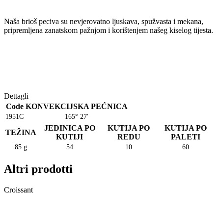
Naša brioš peciva su nevjerovatno ljuskava, spužvasta i mekana,
pripremljena zanatskom pažnjom i korištenjem našeg kiselog tijesta.
Dettagli
Code
KONVEKCIJSKA PEĆNICA
1951C
165° 27'
JEDINICA PO
KUTIJA PO
KUTIJA PO
TEŽINA
KUTIJI
REDU
PALETI
85 g
54
10
60
Altri prodotti
Croissant