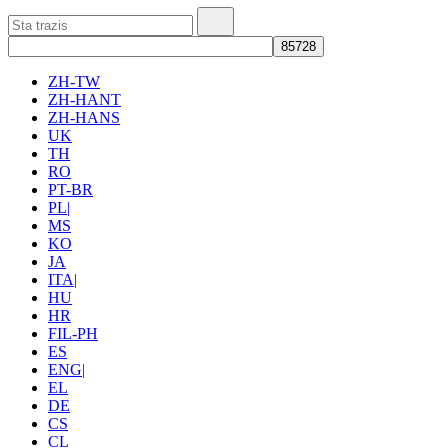
ZH-TW
ZH-HANT
ZH-HANS
UK
TH
RO
PT-BR
PL|
MS
KO
JA
ITA|
HU
HR
FIL-PH
ES
ENG|
EL
DE
CS
CL