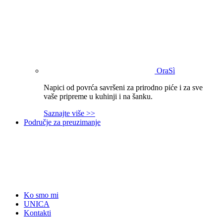
OraSì
Napici od povrća savršeni za prirodno piće i za sve
vaše pripreme u kuhinji i na šanku.
Saznajte više >>
Područje za preuzimanje
Ko smo mi
UNICA
Kontakti