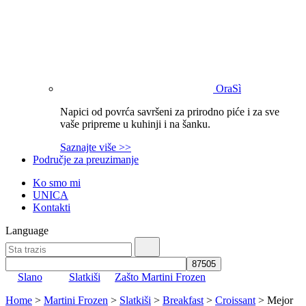
OraSì
Napici od povrća savršeni za prirodno piće i za sve
vaše pripreme u kuhinji i na šanku.
Saznajte više >>
Područje za preuzimanje
Ko smo mi
UNICA
Kontakti
Language
Slano
Slatkiši
Zašto Martini Frozen
Home
>
Martini Frozen
>
Slatkiši
>
Breakfast
>
Croissant
>
Mejor