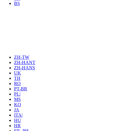
BS
ZH-TW
ZH-HANT
ZH-HANS
UK
TH
RO
PT-BR
PL|
MS
KO
JA
ITA|
HU
HR
FIL-PH