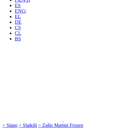
ES
ENG|
EL
DE
CS
CL
BS
> Slano
> Slatkiši
> Zašto Martini Frozen