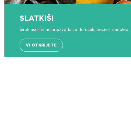
SLATKIŠI
Širok asortiman proizvoda za doručak, peciva, sladoled.
VI OTKRIJETE