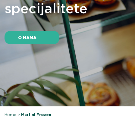
specijalitete
O NAMA
Home
>
Martini Frozen