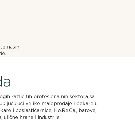
te naših
de.
da
h različitih profesionalnih sektora sa
uključujući velike maloprodaje i pekare u
kare i poslastičarnice, Ho.Re.Ca., barove,
 ulične hrane i industrije.