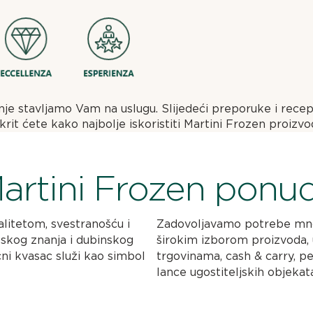
je stavljamo Vam na uslugu. Slijedeći preporuke i recep
krit ćete kako najbolje iskoristiti Martini Frozen proizvo
artini Frozen ponu
alitetom, svestranošću i
Zadovoljavamo potrebe mnogi
skog znanja i dubinskog
širokim izborom proizvoda, 
čni kvasac služi kao simbol
trgovinama, cash & carry, pe
lance ugostiteljskih objekata,