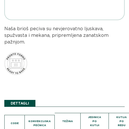
Naša brioš peciva su nevjerovatno ljuskava,
spužvasta i mekana, pripremljena zanatskom
pažnjom.
DETTAGLI
JEDINICA
KUTIJA
KONVEKCIJSKA
TEŽINA
PO
PO
CODE
PEĆNICA
KUTIJI
REDU