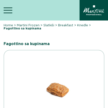
Skip
to
content
Home
>
Martini Frozen
>
Slatkiši
>
Breakfast
>
Knedle
>
Fagottino sa kupinama
Fagottino sa kupinama