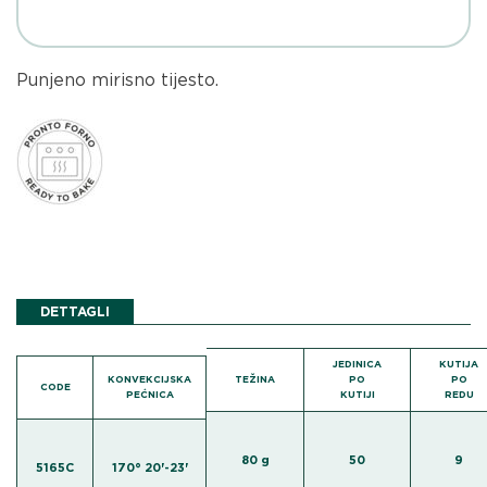
Punjeno mirisno tijesto.
DETTAGLI
JEDINICA
KUTIJA
KONVEKCIJSKA
TEŽINA
PO
PO
CODE
PEĆNICA
KUTIJI
REDU
80 g
50
9
5165C
170° 20'-23'