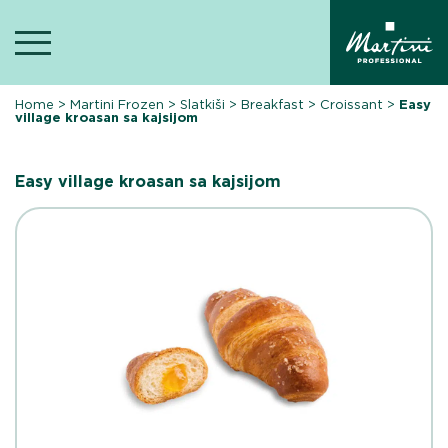
Skip
to
content
Home
>
Martini Frozen
>
Slatkiši
>
Breakfast
>
Croissant
>
Easy
village kroasan sa kajsijom
Easy village kroasan sa kajsijom