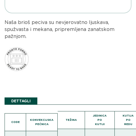
Naša brioš peciva su nevjerovatno ljuskava,
spužvasta i mekana, pripremljena zanatskom
pažnjom.
DETTAGLI
JEDINICA
KUTIJA
KONVEKCIJSKA
TEŽINA
PO
PO
CODE
PEĆNICA
KUTIJI
REDU