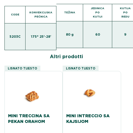
JEDINICA
KUTIJA
KONVEKCIJSKA
TEŽINA
PO
PO
CODE
PEĆNICA
KUTIJI
REDU
80 g
60
9
5203C
175° 25'-28’
Altri prodotti
LISNATO TIJESTO
LISNATO TIJESTO
MINI TRECCINA SA
MINI INTRECCIO SA
PEKAN ORAHOM
KAJSIJOM