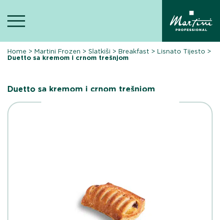
Skip
to
content
Home
>
Martini Frozen
>
Slatkiši
>
Breakfast
>
Lisnato Tijesto
>
Duetto sa kremom i crnom trešnjom
Duetto sa kremom i crnom trešnjom