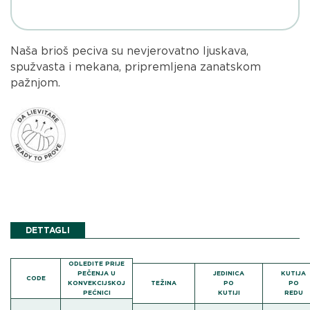
Naša brioš peciva su nevjerovatno ljuskava,
spužvasta i mekana, pripremljena zanatskom
pažnjom.
DETTAGLI
ODLEDITE PRIJE
PEČENJA U
JEDINICA
KUTIJA
CODE
KONVEKCIJSKOJ
TEŽINA
PO
PO
PEĆNICI
KUTIJI
REDU