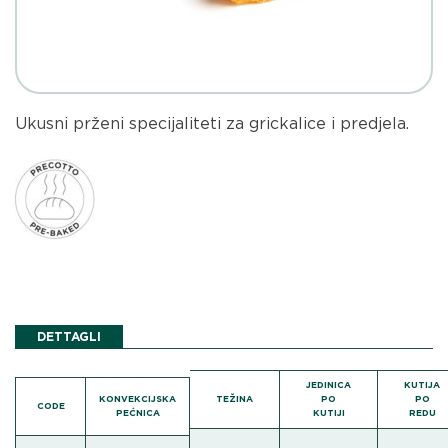
Ukusni prženi specijaliteti za grickalice i predjela.
DETTAGLI
JEDINICA
KUTIJA
KONVEKCIJSKA
TEŽINA
PO
PO
CODE
PEĆNICA
KUTIJI
REDU