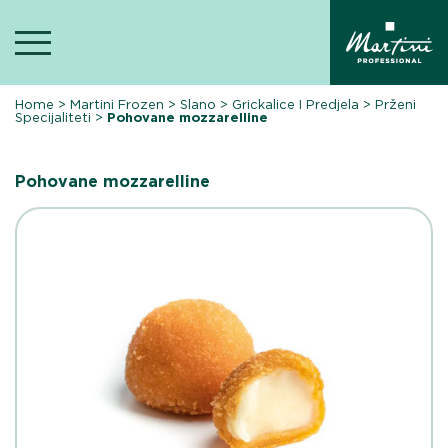
Skip
to
content
Home
>
Martini Frozen
>
Slano
>
Grickalice I Predjela
>
Prženi
Specijaliteti
>
Pohovane mozzarelline
Pohovane mozzarelline