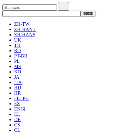
ZH-TW
ZH-HANT
ZH-HANS
UK
TH
RO
PT-BR
PL|
MS
KO
JA
ITA|
HU
HR
FIL-PH
ES
ENG|
EL
DE
CS
CL