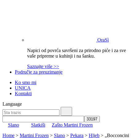
OraSì
Napici od povrća savršeni za prirodno piće i za sve
vaše pripreme u kuhinji i na šanku.
Saznajte više >>
Područje za preuzimanje
Ko smo mi
UNICA
Kontakti
Language
Slano
Slatkiši
Zašto Martini Frozen
Home
>
Martini Frozen
>
Slano
>
Pekara
>
Hljeb
>
„Bocconcini