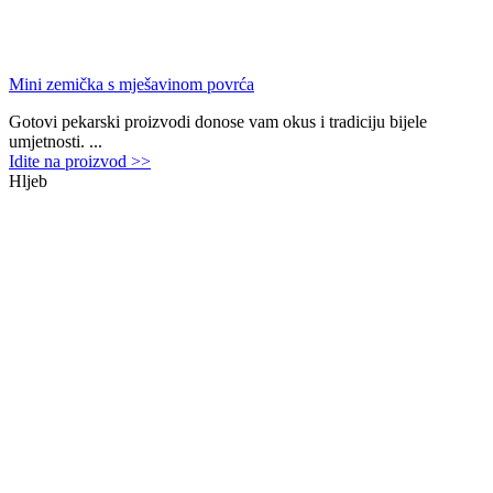
Mini zemička s mješavinom povrća
Gotovi pekarski proizvodi donose vam okus i tradiciju bijele
umjetnosti. ...
Idite na proizvod >>
Hljeb