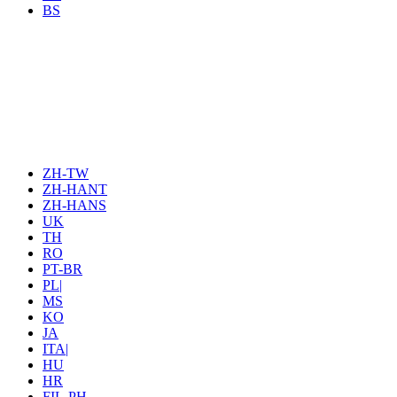
BS
ZH-TW
ZH-HANT
ZH-HANS
UK
TH
RO
PT-BR
PL|
MS
KO
JA
ITA|
HU
HR
FIL-PH