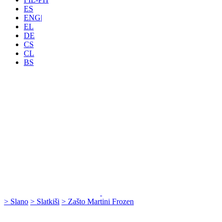
ES
ENG|
EL
DE
CS
CL
BS
> Slano
> Slatkiši
> Zašto Martini Frozen