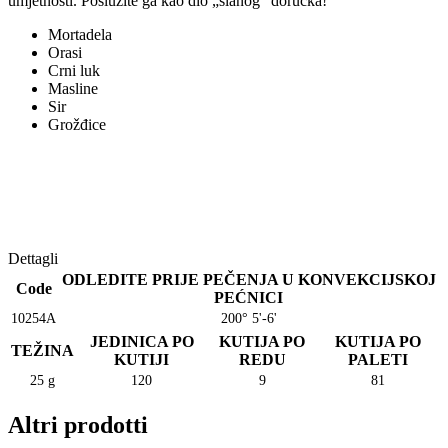
umjetnosti. Poslužite ga kao dio „slanog“ doručka!
Mortadela
Orasi
Crni luk
Masline
Sir
Grožđice
Dettagli
ODLEDITE PRIJE PEČENJA U KONVEKCIJSKOJ
Code
PEĆNICI
10254A
200° 5'-6'
JEDINICA PO
KUTIJA PO
KUTIJA PO
TEŽINA
KUTIJI
REDU
PALETI
25 g
120
9
81
Altri prodotti