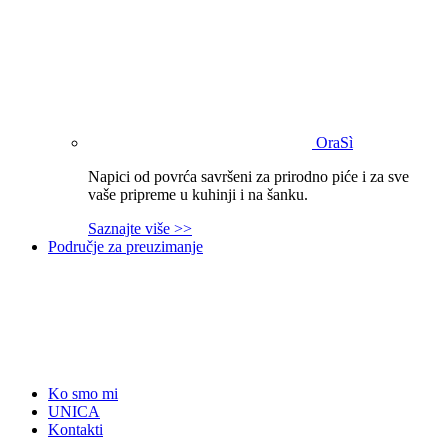
OraSì
Napici od povrća savršeni za prirodno piće i za sve
vaše pripreme u kuhinji i na šanku.
Saznajte više >>
Područje za preuzimanje
Ko smo mi
UNICA
Kontakti