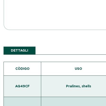
DETTAGLI
CÒDIGO
USO
AQ49CF
Pralines, shells