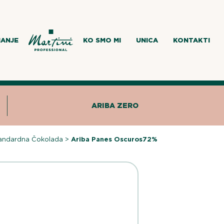
MANJE
KO SMO MI
UNICA
KONTAKTI
ARIBA ZERO
andardna Čokolada
>
Ariba Panes Oscuros72%