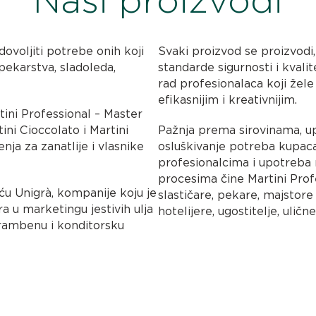
Naši proizvodi
ovoljiti potrebe onih koji
Svaki proizvod se proizvodi, 
pekarstva, sladoleda,
standarde sigurnosti i kvalit
rad profesionalaca koji žele
efikasnijim i kreativnijim.
tini Professional – Master
tini Cioccolato i Martini
Pažnja prema sirovinama, u
nja za zanatlije i vlasnike
osluškivanje potreba kupac
profesionalcima i upotreba 
procesima čine Martini Pro
u Unigrà, kompanije koju je
slastičare, pekare, majstore
ra u marketingu jestivih ulja
hotelijere, ugostitelje, ulič
hrambenu i konditorsku