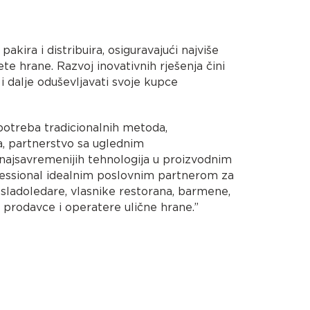
pakira i distribuira, osiguravajući najviše
ete hrane. Razvoj inovativnih rješenja čini
 i dalje oduševljavati svoje kupce
potreba tradicionalnih metoda,
a, partnerstvo sa uglednim
najsavremenijih tehnologija u proizvodnim
fessional idealnim poslovnim partnerom za
 sladoledare, vlasnike restorana, barmene,
ne prodavce i operatere ulične hrane.”