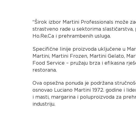
“Širok izbor Martini Professionals može zad
strastveno rade u sektorima slastičarstva, 
Ho.Re.Ca i prehrambenih usluga.
Specifične linije proizvoda uključene u Mar
Martini, Martini Frozen, Martini Gelato, Mar
Food Service – pružaju brza i efikasna rješe
restorana.
Ova opsežna ponuda je podržana stručnošć
osnovao Luciano Martini 1972. godine i lide
i masti, margarina i poluproizvoda za pre
industriju.