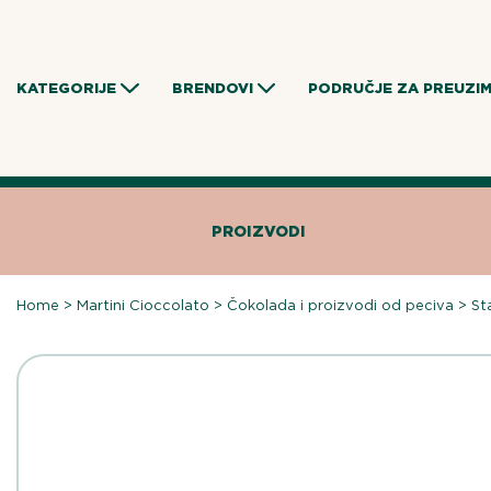
Skip
to
content
KATEGORIJE
BRENDOVI
PODRUČJE ZA PREUZI
PROIZVODI
Home
>
Martini Cioccolato
>
Čokolada i proizvodi od peciva
>
St