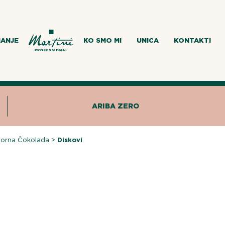
MANJE
KO SMO MI
UNICA
KONTAKTI
ARIBA ZERO
vorna Čokolada
>
Diskovi