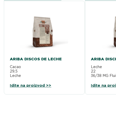
ARIBA DISCOS DE LECHE
ARIBA DISC
Cacao
Leche
29,5 %
2
Leche
36/38 MG Flui
22 %
sabor: 4/5
32/34 MG Fluidez: 2,5/5 Intensidad del
Idite na proizvod >>
Idite na pro
sabor: 3,5/5