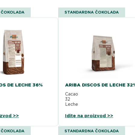
 ČOKOLADA
STANDARDNA ČOKOLADA
OS DE LECHE 36%
ARIBA DISCOS DE LECHE 32
Cacao
6 %
32
Leche
4 %
20
dez: 3/5 Intensidad del
34/36 MG Fluidez: 4/5 Intensidad
izvod >>
Idite na proizvod >>
sabor: 3,5/5
 ČOKOLADA
STANDARDNA ČOKOLADA