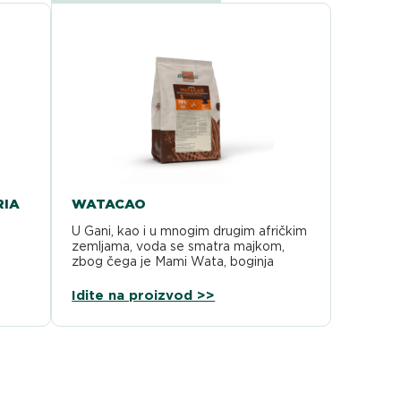
RIA
WATACAO
U Gani, kao i u mnogim drugim afričkim
 %
zemljama, voda se smatra majkom,
zbog čega je Mami Wata, boginja
vode,…
Idite na proizvod >>