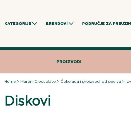
Skip
to
content
KATEGORIJE
BRENDOVI
PODRUČJE ZA PREUZI
PROIZVODI
Home
>
Martini Cioccolato
>
Čokolada i proizvodi od peciva
>
Iz
Diskovi