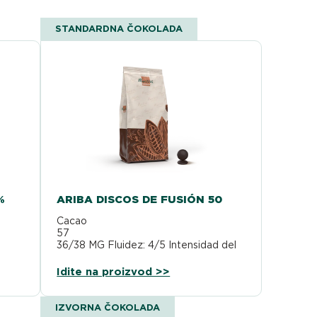
STANDARDNA ČOKOLADA
%
ARIBA DISCOS DE FUSIÓN 50
Cacao
 %
57 
36/38 MG Fluidez: 4/5 Intensidad del
 %
sabor: 4/5
 del
Idite na proizvod >>
IZVORNA ČOKOLADA