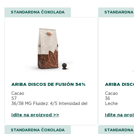
STANDARDNA ČOKOLADA
STANDARDNA
ARIBA DISCOS DE FUSIÓN 54%
ARIBA DISC
Cacao
Cacao
57 %
3
36/38 MG Fluidez: 4/5 Intensidad del
Leche
sabor: 4/5
2
36/38 MG Flui
Idite na proizvod >>
Idite na pro
sabor: 3,5/5
STANDARDNA ČOKOLADA
STANDARDNA