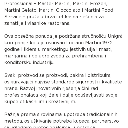
Professional – Master Martini, Martini Frozen,
Martini Gelato, Martini Cioccolato i Martini Food
Service – pružaju brza i efikasna rješenja za
zanatlije i vlasnike restorana.
Ova opsežna ponuda je podržana stručnošću Unigrà,
kompanije koju je osnovao Luciano Martini 1972.
godine i lidera u marketingu jestivih ulja i masti,
margarina i poluproizvoda za prehrambenu i
konditorsku industriju.
Svaki proizvod se proizvodi, pakira i distribuira,
osiguravajući najviše standarde sigurnosti i kvalitete
hrane. Razvoj inovativnih rješenja čini rad
profesionalaca koji žele i dalje oduševljavati svoje
kupce efikasnijim i kreativnijim.
Pažnja prema sirovinama, upotreba tradicionalnih
metoda, osluškivanje potreba kupaca, partnerstvo
sa uglednim profesionalcima i upotreba