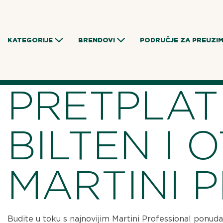
Skip
to
content
KATEGORIJE
BRENDOVI
PODRUČJE ZA PREUZI
PRETPLAT
BILTEN I 
MARTINI 
Budite u toku s najnovijim Martini Professional ponud