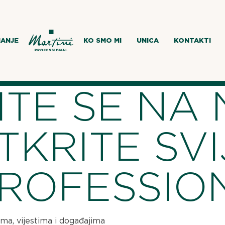
MANJE
KO SMO MI
UNICA
KONTAKTI
ITE SE NA
OTKRITE SV
PROFESSIO
ama, vijestima i događajima