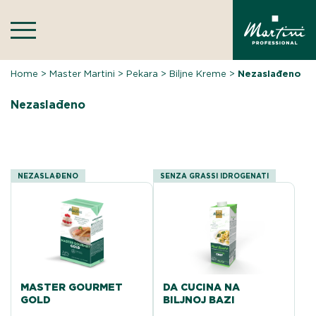
Skip
to
content
Home
>
Master Martini
>
Pekara
>
Biljne Kreme
>
Nezaslađeno
Nezaslađeno
NEZASLAĐENO
SENZA GRASSI IDROGENATI
MASTER GOURMET
DA CUCINA NA
GOLD
BILJNOJ BAZI