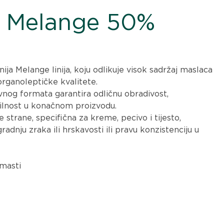
 Melange 50%
ija Melange linija, koju odlikuje visok sadržaj maslaca
 organoleptičke kvalitete.
vnog formata garantira odličnu obradivost,
vilnost u konačnom proizvodu.
e strane, specifična za kreme, pecivo i tijesto,
adnju zraka ili hrskavosti ili pravu konzistenciju u
 masti