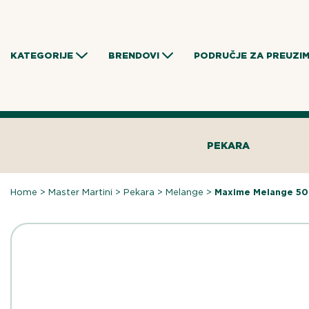
Skip
to
content
KATEGORIJE
BRENDOVI
PODRUČJE ZA PREUZI
PEKARA
Home
>
Master Martini
>
Pekara
>
Melange
>
Maxime Melange 50