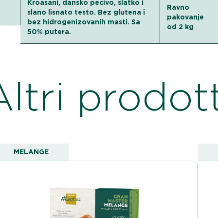
Kroasani, dansko pecivo, slatko i
Ravno
slano lisnato testo. Bez glutena i
pakovanje
bez hidrogenizovanih masti. Sa
od 2 kg
50% putera.
Altri prodott
MELANGE