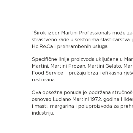
“Širok izbor Martini Professionals može zad
strastveno rade u sektorima slastičarstva, 
Ho.Re.Ca i prehrambenih usluga.
Specifične linije proizvoda uključene u Mar
Martini, Martini Frozen, Martini Gelato, Mar
Food Service – pružaju brza i efikasna rješe
restorana.
Ova opsežna ponuda je podržana stručnošć
osnovao Luciano Martini 1972. godine i lide
i masti, margarina i poluproizvoda za pre
industriju.