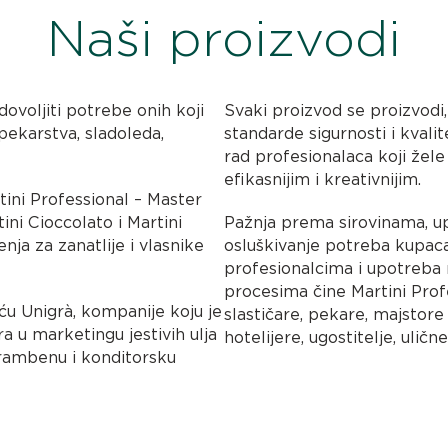
Naši proizvodi
ovoljiti potrebe onih koji
Svaki proizvod se proizvodi, 
pekarstva, sladoleda,
standarde sigurnosti i kvalit
rad profesionalaca koji žele
efikasnijim i kreativnijim.
tini Professional – Master
tini Cioccolato i Martini
Pažnja prema sirovinama, u
nja za zanatlije i vlasnike
osluškivanje potreba kupac
profesionalcima i upotreba 
procesima čine Martini Pro
u Unigrà, kompanije koju je
slastičare, pekare, majstore
ra u marketingu jestivih ulja
hotelijere, ugostitelje, ulič
hrambenu i konditorsku