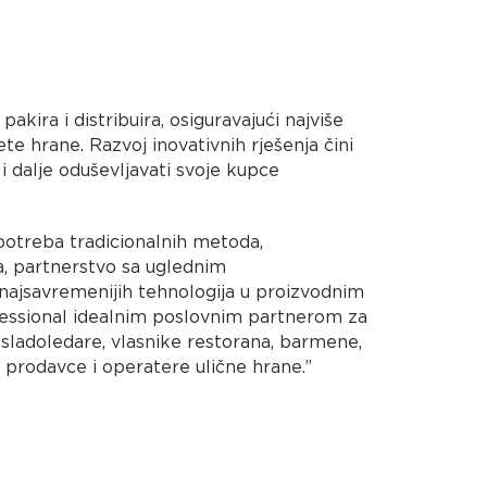
pakira i distribuira, osiguravajući najviše
ete hrane. Razvoj inovativnih rješenja čini
 i dalje oduševljavati svoje kupce
potreba tradicionalnih metoda,
a, partnerstvo sa uglednim
najsavremenijih tehnologija u proizvodnim
fessional idealnim poslovnim partnerom za
 sladoledare, vlasnike restorana, barmene,
ne prodavce i operatere ulične hrane.”