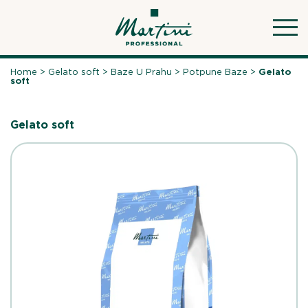
Skip
to
content
Home
>
Gelato soft
>
Baze U Prahu
>
Potpune Baze
>
Gelato
soft
Gelato soft