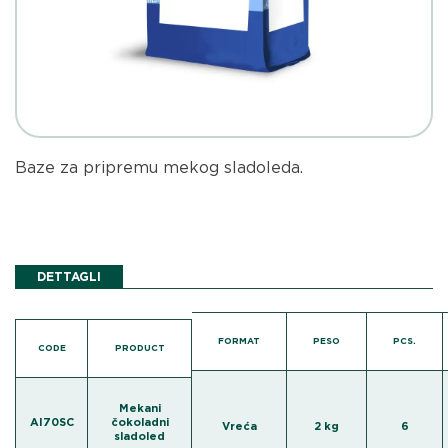
Baze za pripremu mekog sladoleda.
DETTAGLI
FORMAT
PESO
PCS.
CODE
PRODUCT
Mekani
AI70SC
čokoladni
Vreća
2 kg
6
sladoled