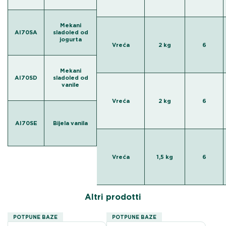
Mekani
AI70SA
sladoled od
jogurta
Vreća
2 kg
6
Mekani
AI70SD
sladoled od
vanile
Vreća
2 kg
6
AI70SE
Bijela vanila
Vreća
1,5 kg
6
Altri prodotti
POTPUNE BAZE
POTPUNE BAZE