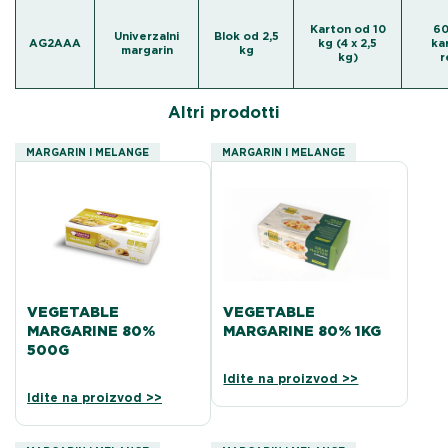
Karton od 10
60
Univerzalni
Blok od 2,5
AG2AAA
kg (4 x 2,5
ka
margarin
kg
kg)
r
Altri prodotti
MARGARIN I MELANGE
MARGARIN I MELANGE
VEGETABLE
VEGETABLE
MARGARINE 80%
MARGARINE 80% 1KG
500G
Idite na proizvod >>
Idite na proizvod >>