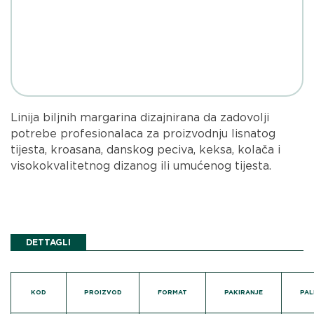
Linija biljnih margarina dizajnirana da zadovolji
potrebe profesionalaca za proizvodnju lisnatog
tijesta, kroasana, danskog peciva, keksa, kolača i
visokokvalitetnog dizanog ili umućenog tijesta.
DETTAGLI
KOD
PROIZVOD
FORMAT
PAKIRANJE
PAL