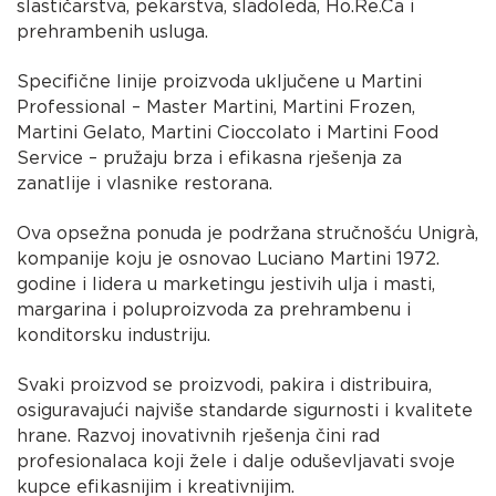
slastičarstva, pekarstva, sladoleda, Ho.Re.Ca i
prehrambenih usluga.
Specifične linije proizvoda uključene u Martini
Professional – Master Martini, Martini Frozen,
Martini Gelato, Martini Cioccolato i Martini Food
Service – pružaju brza i efikasna rješenja za
zanatlije i vlasnike restorana.
Ova opsežna ponuda je podržana stručnošću Unigrà,
kompanije koju je osnovao Luciano Martini 1972.
godine i lidera u marketingu jestivih ulja i masti,
margarina i poluproizvoda za prehrambenu i
konditorsku industriju.
Svaki proizvod se proizvodi, pakira i distribuira,
osiguravajući najviše standarde sigurnosti i kvalitete
hrane. Razvoj inovativnih rješenja čini rad
profesionalaca koji žele i dalje oduševljavati svoje
kupce efikasnijim i kreativnijim.