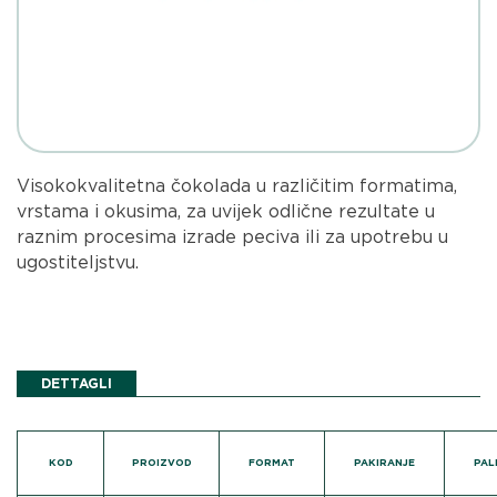
Visokokvalitetna čokolada u različitim formatima,
vrstama i okusima, za uvijek odlične rezultate u
raznim procesima izrade peciva ili za upotrebu u
ugostiteljstvu.
DETTAGLI
KOD
PROIZVOD
FORMAT
PAKIRANJE
PAL