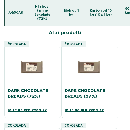
Hljebovi
80
tamne
Blok od 1
Karton od 10
AQ50AK
kar
čokolade
kg
kg (10 x 1 kg)
(72%)
Altri prodotti
ČOKOLADA
ČOKOLADA
DARK CHOCOLATE
DARK CHOCOLATE
BREADS (72%)
BREADS (57%)
Idite na proizvod >>
Idite na proizvod >>
ČOKOLADA
ČOKOLADA