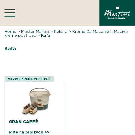
Skip
to
content
Home
>
Master Martini
>
Pekara
>
Kreme Za Mazanje
>
Mazive
kreme post peć
>
Kafa
Kafa
MAZIVE KREME POST PEĆ
GRAN CAFFÈ
Idite na proizvod >>