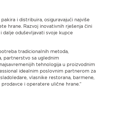
pakira i distribuira, osiguravajući najviše
ete hrane. Razvoj inovativnih rješenja čini
 i dalje oduševljavati svoje kupce
potreba tradicionalnih metoda,
a, partnerstvo sa uglednim
najsavremenijih tehnologija u proizvodnim
fessional idealnim poslovnim partnerom za
 sladoledare, vlasnike restorana, barmene,
ne prodavce i operatere ulične hrane.”