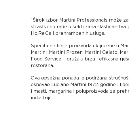
“Širok izbor Martini Professionals može zad
strastveno rade u sektorima slastičarstva, 
Ho.Re.Ca i prehrambenih usluga.
Specifične linije proizvoda uključene u Mar
Martini, Martini Frozen, Martini Gelato, Mar
Food Service – pružaju brza i efikasna rješe
restorana.
Ova opsežna ponuda je podržana stručnošć
osnovao Luciano Martini 1972. godine i lide
i masti, margarina i poluproizvoda za pre
industriju.