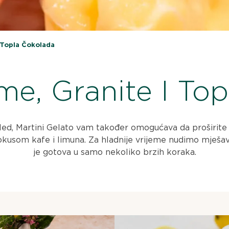
 Topla Čokolada
e, Granite I To
led, Martini Gelato vam također omogućava da proširite
kusom kafe i limuna. Za hladnije vrijeme nudimo mješav
je gotova u samo nekoliko brzih koraka.