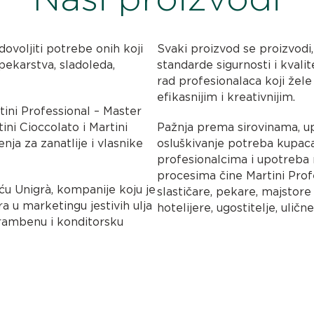
ovoljiti potrebe onih koji
Svaki proizvod se proizvodi, 
pekarstva, sladoleda,
standarde sigurnosti i kvalit
rad profesionalaca koji žele
efikasnijim i kreativnijim.
tini Professional – Master
tini Cioccolato i Martini
Pažnja prema sirovinama, u
nja za zanatlije i vlasnike
osluškivanje potreba kupac
profesionalcima i upotreba 
procesima čine Martini Pro
u Unigrà, kompanije koju je
slastičare, pekare, majstore
ra u marketingu jestivih ulja
hotelijere, ugostitelje, ulič
hrambenu i konditorsku