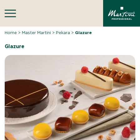
Skip
to
content
Home
>
Master Martini
>
Pekara
>
Glazure
Glazure